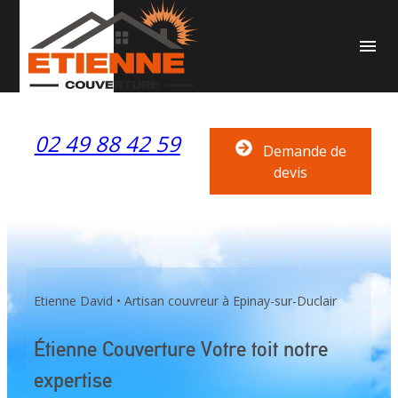
Panneau de gestion des cookies
menu
02 49 88 42 59
Demande de
devis
Etienne David • Artisan couvreur à Epinay-sur-Duclair
Étienne Couverture Votre toit notre
expertise