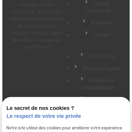
Etienne
couvreur à Petit-
Couverture
Couronne, met à votre
service ses compétences
Actualités
de couvreur et de
zingueur dans la région
Contact
des villes Franqueville-
Saint-Pierre,
Plan du site
Mentions légales
Politique de
confidentialité
Gestion des
cookies
Le secret de nos cookies ?
Le respect de votre vie privée
Notre site utilise des cookies pour améliorer votre expérience